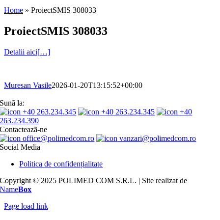
Home
»
ProiectSMIS 308033
ProiectSMIS 308033
Detalii aici[…]
Muresan Vasile
2026-01-20T13:15:52+00:00
Sunã la:
+40 263.234.345
+40 263.234.345
+40
263.234.390
Contacteazã-ne
office@polimedcom.ro
vanzari@polimedcom.ro
Social Media
Politica de confidențialitate
Copyright © 2025 POLIMED COM S.R.L. | Site realizat de
Name
Box
Page load link
Go