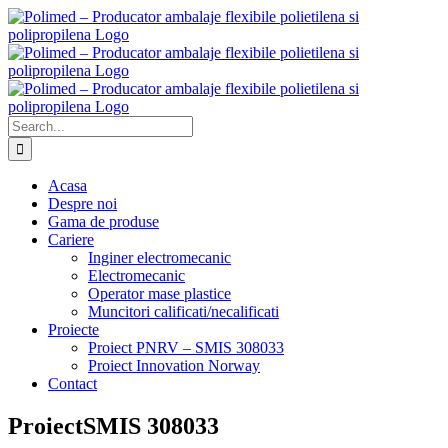
Skip
to
content
Search
for:
Acasa
Despre noi
Gama de produse
Cariere
Inginer electromecanic
Electromecanic
Operator mase plastice
Muncitori calificati/necalificati
Proiecte
Proiect PNRV – SMIS 308033
Proiect Innovation Norway
Contact
ProiectSMIS 308033