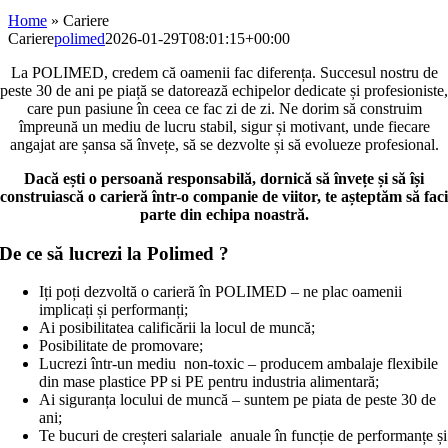
Home
»
Cariere
Cariere
polimed
2026-01-29T08:01:15+00:00
La POLIMED, credem că oamenii fac diferența. Succesul nostru de
peste 30 de ani pe piață se datorează echipelor dedicate și profesioniste,
care pun pasiune în ceea ce fac zi de zi. Ne dorim să construim
împreună un mediu de lucru stabil, sigur și motivant, unde fiecare
angajat are șansa să învețe, să se dezvolte și să evolueze profesional.
Dacă ești o persoană responsabilă, dornică să învețe și să își
construiască o carieră într-o companie de viitor, te așteptăm să faci
parte din echipa noastră.
De ce să lucrezi la Polimed ?
Iți poți dezvoltă o carieră în POLIMED – ne plac oamenii
implicați și performanți;
Ai posibilitatea calificării la locul de muncă;
Posibilitate de promovare;
Lucrezi într-un mediu non-toxic – producem ambalaje flexibile
din mase plastice PP si PE pentru industria alimentară;
Ai siguranța locului de muncă – suntem pe piata de peste 30 de
ani;
Te bucuri de creșteri salariale anuale în funcție de performanțe și