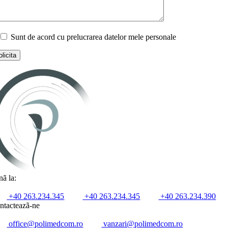
Sunt de acord cu prelucrarea datelor mele personale
nã la:
+40 263.234.345
+40 263.234.345
+40 263.234.390
ntacteazã-ne
office@polimedcom.ro
vanzari@polimedcom.ro