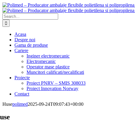
Skip
to
content
Search
for:
Acasa
Despre noi
Gama de produse
Cariere
Inginer electromecanic
Electromecanic
Operator mase plastice
Muncitori calificati/necalificati
Proiecte
Proiect PNRV – SMIS 308033
Proiect Innovation Norway
Contact
Huse
polimed
2025-09-24T09:07:43+00:00
use